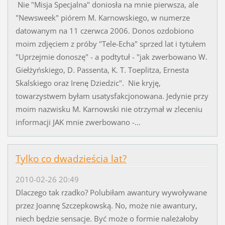
Nie "Misja Specjalna" doniosła na mnie pierwsza, ale
"Newsweek" piórem M. Karnowskiego, w numerze
datowanym na 11 czerwca 2006. Donos ozdobiono
moim zdjęciem z próby "Tele-Echa" sprzed lat i tytułem
"Uprzejmie donoszę" - a podtytuł - "jak zwerbowano W.
Giełżyńskiego, D. Passenta, K. T. Toeplitza, Ernesta
Skalskiego oraz Irenę Dziedzic". Nie kryję,
towarzystwem byłam usatysfakcjonowana. Jedynie przy
moim nazwisku M. Karnowski nie otrzymał w zleceniu
informacji JAK mnie zwerbowano -...
Tylko co dwadzieścia lat?
2010-02-26 20:49
Dlaczego tak rzadko? Polubiłam awantury wywoływane
przez Joannę Szczepkowską. No, może nie awantury,
niech będzie sensacje. Być może o formie należałoby