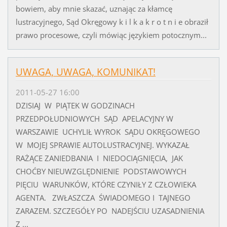
bowiem, aby mnie skazać, uznając za kłamcę
lustracyjnego, Sąd Okręgowy k i l k a k r o t n i e obraził
prawo procesowe, czyli mówiąc językiem potocznym...
UWAGA, UWAGA, KOMUNIKAT!
2011-05-27 16:00
DZISIAJ W PIĄTEK W GODZINACH
PRZEDPOŁUDNIOWYCH SĄD APELACYJNY W
WARSZAWIE UCHYLIŁ WYROK SĄDU OKRĘGOWEGO
W MOJEJ SPRAWIE AUTOLUSTRACYJNEJ. WYKAZAŁ
RAŻĄCE ZANIEDBANIA I NIEDOCIĄGNIĘCIA, JAK
CHOĆBY NIEUWZGLĘDNIENIE PODSTAWOWYCH
PIĘCIU WARUNKÓW, KTÓRE CZYNIŁY Z CZŁOWIEKA
AGENTA. ZWŁASZCZA ŚWIADOMEGO I TAJNEGO
ZARAZEM. SZCZEGÓŁY PO NADEJŚCIU UZASADNIENIA
Z ...