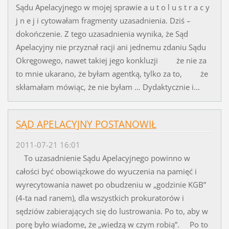
Sądu Apelacyjnego w mojej sprawie a u t o l u s t r a c y
j n e j i cytowałam fragmenty uzasadnienia. Dziś –
dokończenie. Z tego uzasadnienia wynika, że Sąd
Apelacyjny nie przyznał racji ani jednemu zdaniu Sądu
Okręgowego, nawet takiej jego konkluzji że nie za
to mnie ukarano, że byłam agentką, tylko za to, że
skłamałam mówiąc, że nie byłam … Dydaktycznie i...
SĄD APELACYJNY POSTANOWIŁ
2011-07-21 16:01
To uzasadnienie Sądu Apelacyjnego powinno w
całości być obowiązkowe do wyuczenia na pamięć i
wyrecytowania nawet po obudzeniu w „godzinie KGB”
(4-ta nad ranem), dla wszystkich prokuratorów i
sędziów zabierających się do lustrowania. Po to, aby w
porę było wiadome, że „wiedzą w czym robią”. Po to