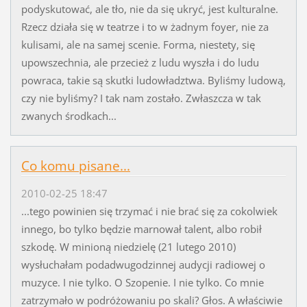
podyskutować, ale tło, nie da się ukryć, jest kulturalne.
Rzecz działa się w teatrze i to w żadnym foyer, nie za
kulisami, ale na samej scenie. Forma, niestety, się
upowszechnia, ale przecież z ludu wyszła i do ludu
powraca, takie są skutki ludowładztwa. Byliśmy ludową,
czy nie byliśmy? I tak nam zostało. Zwłaszcza w tak
zwanych środkach...
Co komu pisane...
2010-02-25 18:47
...tego powinien się trzymać i nie brać się za cokolwiek
innego, bo tylko będzie marnował talent, albo robił
szkodę. W minioną niedzielę (21 lutego 2010)
wysłuchałam podadwugodzinnej audycji radiowej o
muzyce. I nie tylko. O Szopenie. I nie tylko. Co mnie
zatrzymało w podróżowaniu po skali? Głos. A właściwie